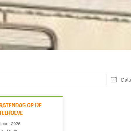
Datums
ratendag op De
elhoeve
ktober 2026