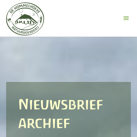
Ga
naar
de
inhoud
Nieuwsbrief
archief