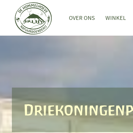
Ga
naar
OVER ONS
WINKEL
de
inhoud
Driekoningenp