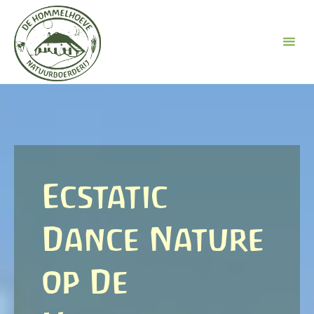
Ga
naar
de
inhoud
Ecstatic
Dance Nature
op De