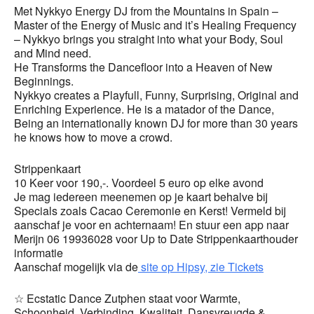
Met Nykkyo Energy DJ from the Mountains in Spain –
Master of the Energy of Music and it’s Healing Frequency
– Nykkyo brings you straight into what your Body, Soul
and Mind need.
He Transforms the Dancefloor into a Heaven of New
Beginnings.
Nykkyo creates a Playfull, Funny, Surprising, Original and
Enriching Experience. He is a matador of the Dance,
Being an internationally known DJ for more than 30 years
he knows how to move a crowd.
Strippenkaart
10 Keer voor 190,-. Voordeel 5 euro op elke avond
Je mag iedereen meenemen op je kaart behalve bij
Specials zoals Cacao Ceremonie en Kerst! Vermeld bij
aanschaf je voor en achternaam! En stuur een app naar
Merijn 06 19936028 voor Up to Date Strippenkaarthouder
informatie
Aanschaf mogelijk via de
site op Hipsy, zie Tickets
☆ Ecstatic Dance Zutphen staat voor Warmte,
Schoonheid, Verbinding, Kwaliteit, Dansvreugde &