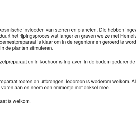
r kosmische invloeden van sterren en planeten. Die hebben ing
n duurt het rijpingsproces wat langer en graven we ze met Heme
oemestpreparaat is klaar om in de regentonnen geroerd te word
in de planten stimuleren.
iezelpreparaat
en in koehoorns ingraven in de bodem gedurende
paraat roeren en uitbrengen. Iedereen is wederom welkom. Al
 te voren aan en neem een emmertje met deksel mee.
raat is welkom.