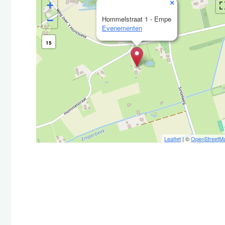
×
+
−
Hommelstraat 1 - Empe
Evenementen
15
Leaflet
| ©
OpenStreetM