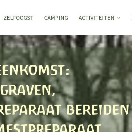
ZELFOOGST
CAMPING
ACTIVITEITEN
eenkomst:
tgraven,
reparaat bereiden
mestpreparaat