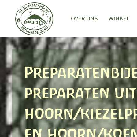
Ga
naar
OVER ONS
WINKEL
de
inhoud
Preparatenbij
preparaten ui
hoorn/kiezelp
en hoorn/koe