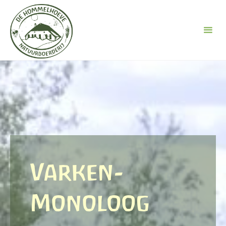
Ga
naar
de
inhoud
Varken-
Monoloog