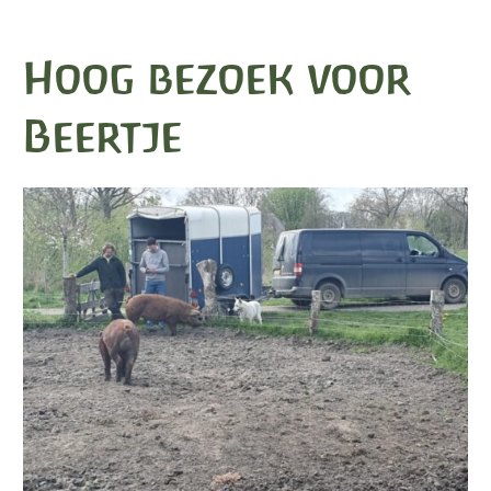
op
Hoog bezoek voor
De
Beertje
Hommelhoeve"