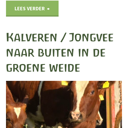
"De
LEES VERDER
mestverspreider
Kalveren / Jongvee
-
naar buiten in de
>
groene weide
vervolg"