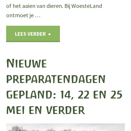
of het aaien van dieren. Bij WoesteLand
ontmoet je …
"WoesteLand
LEES VERDER
Jongerenweekend
Nieuwe
op
preparatendagen
De
gepland: 14, 22 en 25
Hommelhoeve"
mei en verder