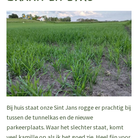
–
wat
maken
we
ervan?"
Bij huis staat onze Sint Jans rogge er prachtig bij
tussen de tunnelkas en de nieuwe
parkeerplaats. Waar het slechter staat, komt
veel kamille op als ik het goed zie. Heel fijn voor