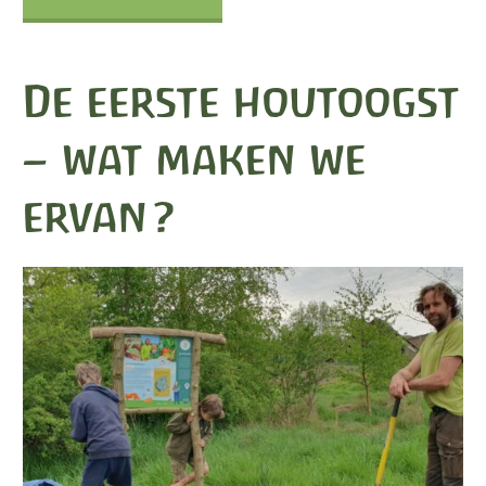
–
De eerste houtoogst
zwermverslagen"
– wat maken we
ervan?