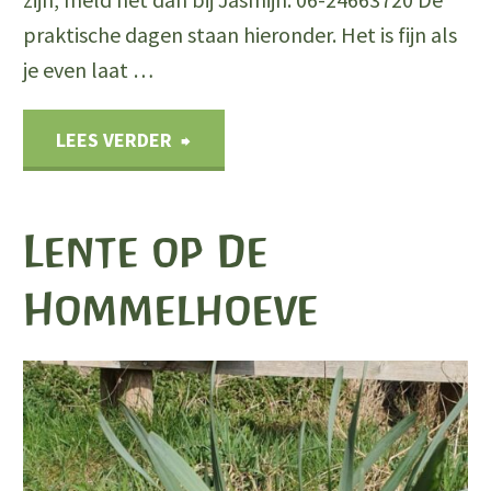
praktische dagen staan hieronder. Het is fijn als
je even laat …
"Nieuwe
LEES VERDER
preparatendagen
Lente op De
gepland:
Hommelhoeve
14,
22
en