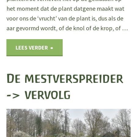
het moment dat de plant datgene maakt wat
voor ons de ‘vrucht’ van de plant is, dus als de
aar gevormd wordt, of de knol of de krop, of …
"Preparatendag:
LEES VERDER
kiezel
De mestverspreider
en
-> vervolg
koemest
op
2e