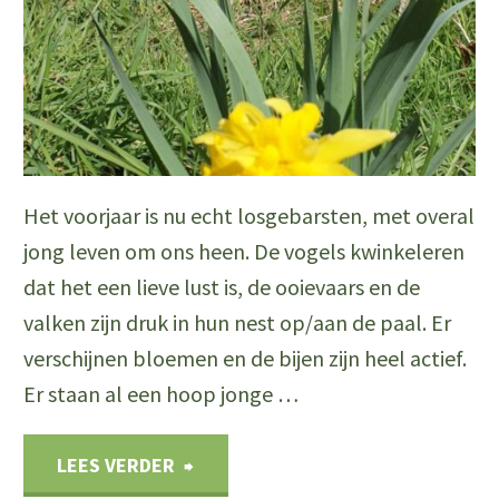
25
mei
en
verder"
Het voorjaar is nu echt losgebarsten, met overal
jong leven om ons heen. De vogels kwinkeleren
dat het een lieve lust is, de ooievaars en de
valken zijn druk in hun nest op/aan de paal. Er
verschijnen bloemen en de bijen zijn heel actief.
Er staan al een hoop jonge …
"Lente
LEES VERDER