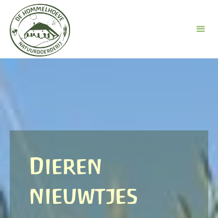
Ga
naar
de
inhoud
Dieren
nieuwtjes