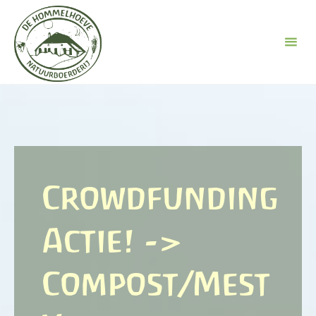
Ga
naar
de
inhoud
Crowdfunding
Actie! ->
Compost/Mest