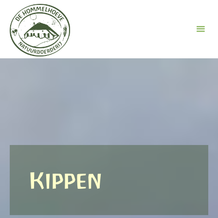
Ga
naar
de
inhoud
Kippen